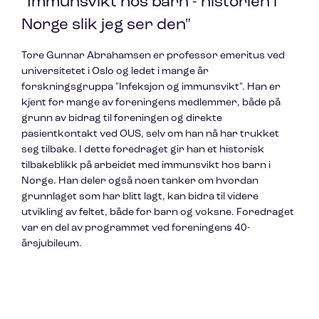
"Immunsvikt hos barn - historien i
Norge slik jeg ser den"
Tore Gunnar Abrahamsen er professor emeritus ved
universitetet i Oslo og ledet i mange år
forskningsgruppa "Infeksjon og immunsvikt". Han er
kjent for mange av foreningens medlemmer, både på
grunn av bidrag til foreningen og direkte
pasientkontakt ved OUS, selv om han nå har trukket
seg tilbake. I dette foredraget gir han et historisk
tilbakeblikk på arbeidet med immunsvikt hos barn i
Norge. Han deler også noen tanker om hvordan
grunnlaget som har blitt lagt, kan bidra til videre
utvikling av feltet, både for barn og voksne. Foredraget
var en del av programmet ved foreningens 40-
årsjubileum.