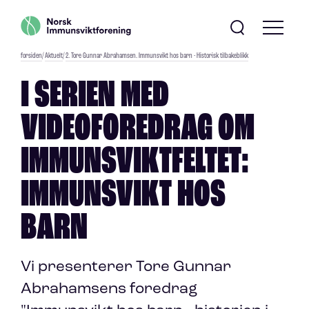
forsiden
/
Aktuelt
/
2. Tore Gunnar Abrahamsen. Immunsvikt hos barn - Historisk tilbakeblikk
I SERIEN MED
VIDEOFOREDRAG OM
IMMUNSVIKTFELTET:
IMMUNSVIKT HOS
BARN
Vi presenterer Tore Gunnar
Abrahamsens foredrag