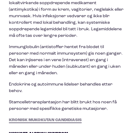
lokaltvirkende soppdrepende medikament
(antimykotika) i form av krem, vagitorier, neglelakk eller
munnvask. Hvis infeksjoner vedvarer og ikke blir
kontrollert med lokal behandling, kan systemiske
soppdrepende legemiddel bli tatt i bruk. Legemiddelene
må ofte tas over lengre perioder.
Immunglobulin (antistoffer hentet fra blodet til
personer med normalt immunsystem) gis noen ganger.
Det kan injiseres i en vene (intravenøst) en gang i
måneden eller under huden (subkutant) en gang i uken
eller en gang i måneden.
Endokrine og autoimmune lidelser behandles etter
behov.
Stamcelletransplantasjon har blitt brukt hos noen få
personer med spesifikke genetiske mutasjoner.
KRONISK MUKOKUTAN CANDIDIASIS