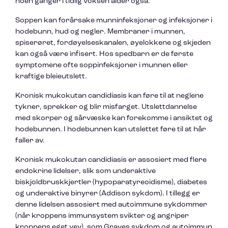
noen ganger i tidlig voksen alder også.
Soppen kan forårsake munninfeksjoner og infeksjoner i
hodebunn, hud og negler. Membraner i munnen,
spiserøret, fordøyelseskanalen, øyelokkene og skjeden
kan også være infisert. Hos spedbarn er de første
symptomene ofte soppinfeksjoner i munnen eller
kraftige bleieutslett.
Kronisk mukokutan candidiasis kan føre til at neglene
tykner, sprekker og blir misfarget. Utslettdannelse
med skorper og sårvæske kan forekomme i ansiktet og
hodebunnen. I hodebunnen kan utslettet føre til at hår
faller av.
Kronisk mukokutan candidiasis er assosiert med flere
endokrine lidelser, slik som underaktive
biskjoldbruskkjertler (hypoparatyreoidisme), diabetes
og underaktive binyrer (Addison sykdom). I tillegg er
denne lidelsen assosiert med autoimmune sykdommer
(når kroppens immunsystem svikter og angriper
kroppens eget vev), som Graves sykdom og autoimmun