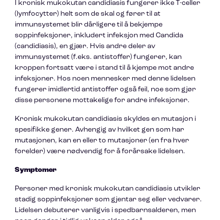
I kronisk mukokutan candidiasis fungerer ikke T-celler
(lymfocytter) helt som de skal og fører til at
immunsystemet blir dårligere til å bekjempe
soppinfeksjoner, inkludert infeksjon med Candida
(candidiasis), en gjær. Hvis andre deler av
immunsystemet (f.eks. antistoffer) fungerer, kan
kroppen fortsatt være i stand til å kjempe mot andre
infeksjoner. Hos noen mennesker med denne lidelsen
fungerer imidlertid antistoffer også feil, noe som gjør
disse personene mottakelige for andre infeksjoner.
Kronisk mukokutan candidiasis skyldes en mutasjon i
spesifikke gener. Avhengig av hvilket gen som har
mutasjonen, kan en eller to mutasjoner (en fra hver
forelder) være nødvendig for å forårsake lidelsen.
Symptomer
Personer med kronisk mukokutan candidiasis utvikler
stadig soppinfeksjoner som gjentar seg eller vedvarer.
Lidelsen debuterer vanligvis i spedbarnsalderen, men