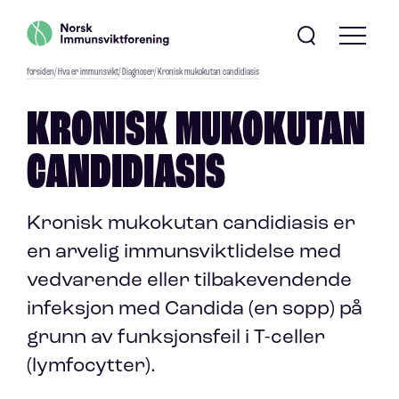
forsiden
/
Hva er immunsvikt
/
Diagnoser
/
Kronisk mukokutan candidiasis
KRONISK MUKOKUTAN
CANDIDIASIS
Kronisk mukokutan candidiasis er
en arvelig immunsviktlidelse med
vedvarende eller tilbakevendende
infeksjon med Candida (en sopp) på
grunn av funksjonsfeil i T-celler
(lymfocytter).