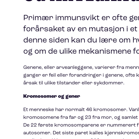
Primær immunsvikt er ofte gen
forårsaket av en mutasjon i et 
denne siden kan du lære om h
og om de ulike mekanismene f
Genene, eller arveanleggene, varierer fra men
ganger er feil eller forandringer i genene, ofte k
årsak til ulike tilstander eller sykdommer.
Kromosomer og gener
Et menneske har normalt 46 kromosomer. Vanli
kromosomene fra far og 23 fra mor, og samle
De 22 første kromosomparene er nummerert fra 
autosomer. Det siste paret kalles kjønnskromo