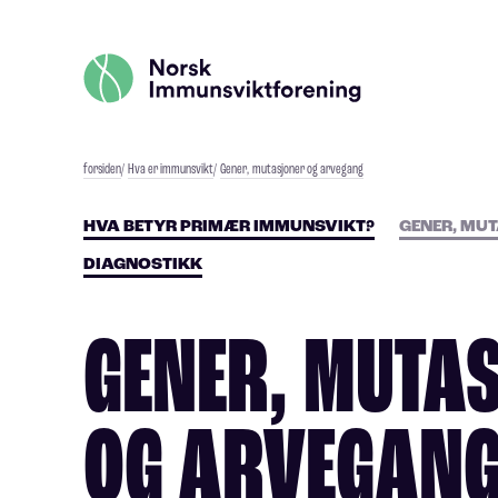
forsiden
/
Hva er immunsvikt
/
Gener, mutasjoner og arvegang
HVA BETYR PRIMÆR IMMUNSVIKT?
GENER, MU
DIAGNOSTIKK
GENER, MUTA
OG ARVEGAN