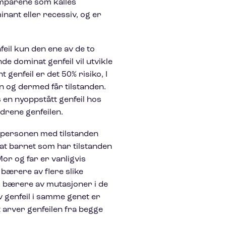
somparene som kalles
ant eller recessiv, og er
il kun den ene av de to
e dominat genfeil vil utvikle
genfeil er det 50% risiko, I
n og dermed får tilstanden.
en nyoppstått genfeil hos
ldrene genfeilen.
 personen med tilstanden
r at barnet som har tilstanden
Mor og far er vanligvis
e bærere av flere slike
er bærere av mutasjoner i de
genfeil i samme genet er
t arver genfeilen fra begge