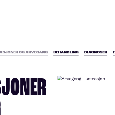
TASJONER OG ARVEGANG
BEHANDLING
DIAGNOSER
SJONER
G