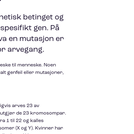
etisk betinget og
spesifikt gen. På
va en mutasjon er
or arvegang.
neske til menneske. Noen
alt genfeil eller mutasjoner,
gvis arves 23 av
t utgjør de 23 kromosompar.
1 til 22 og kalles
somer (X og Y). Kvinner har