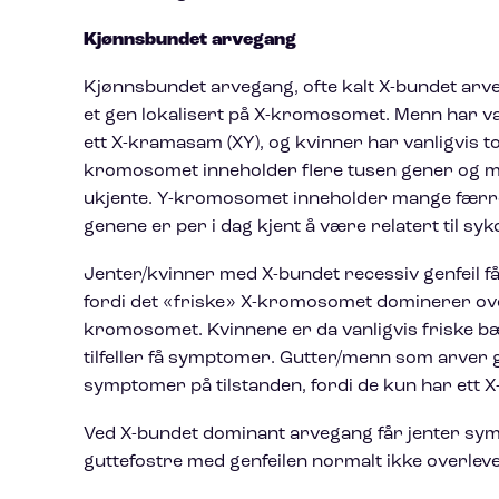
Kjønnsbundet arvegang
Kjønnsbundet arvegang, ofte kalt X-bundet arvega
et gen lokalisert på X-kromosomet. Menn har v
ett X-kramasam (XY), og kvinner har vanligvis t
kromosomet inneholder flere tusen gener og m
ukjente. Y-kromosomet inneholder mange færre 
genene er per i dag kjent å være relatert til sy
Jenter/kvinner med X-bundet recessiv genfeil f
fordi det «friske» X-kromosomet dominerer ove
kromosomet. Kvinnene er da vanligvis friske bæ
tilfeller få symptomer. Gutter/menn som arver ge
symptomer på tilstanden, fordi de kun har ett
Ved X-bundet dominant arvegang får jenter sy
guttefostre med genfeilen normalt ikke overleve