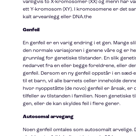
vanligvis to X-kromosomer (XX) og menn har va
ett Y-kromosom (XY). I kromosomene er det sam
kalt arveanlegg eller DNA.the
Genfeil
En genfeil er en varig endring i et gen. Mange sl
den normale variasjonen i genene våre og er hel
grunnlag for genetiske tilstander. En slik genet
nedarvet fra en eller begge foreldrene, eller d
genfeil. Dersom en ny genfeil oppstår i en sæd-
til et barn, vil alle barnets celler inneholde den
hvor nyoppståtte (de novo) genfeil er årsak, er 
tilfeller av tilstanden i familien. Noen genetiske t
gen, eller de kan skyldes feil i flere gener.
Autosomal arvegang
Noen genfeil omtales som autosomalt arvelige. 