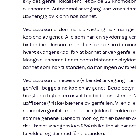
skyldes genfeil lokalisert i et av de 22 kromo
autosomer. Autosomal arvegang kan være domin
uavhengig av kjønn hos barnet.
Ved autosomal dominant arvegang har man genfe
kopiene av genet. Alle som har en sykdomsgivend
bistanden. Dersom mor eller far har en dominant 
hvert svangerskap, for at barnet arver genfeile
Mange autosomalt dominante bistander skyldes 
barnet som har tilstanden, da har ingen av fore
Ved autosomal recessiv (vikende) arvegang har
genfeil I begge sine kopier av genet. Dette bety
har genfeil i genene arvet fra både far og mor. 
uaffiserte (friske) bærere av genfeilen. Vi er all
recessive genfeil, men det er sjelden foreldre 
samme genene. Dersom mor og far er bærer av 
det i hvert svangerskap 25% risiko for at barne
foreldre, og dermed får tilstanden.