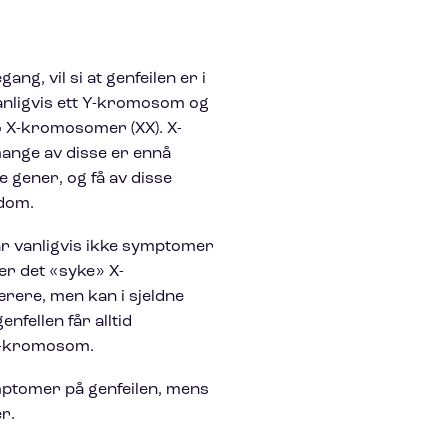
ng, vil si at genfeilen er i
anligvis ett Y-kromosom og
o X-kromosomer (XX). X-
ange av disse er ennå
gener, og få av disse
kdom.
år vanligvis ikke symptomer
r det «syke» X-
rere, men kan i sjeldne
nfellen får alltid
 X-kromosom.
mptomer på genfeilen, mens
r.