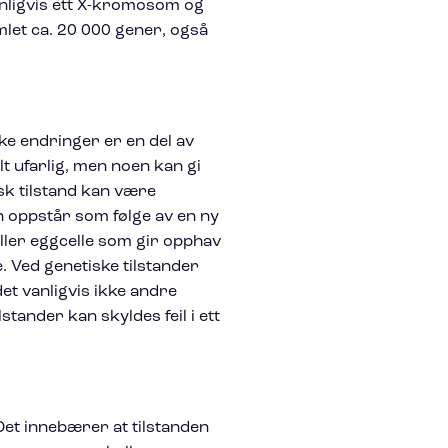
nligvis ett X-kromosom og
let ca. 20 000 gener, også
ike endringer er en del av
t ufarlig, men noen kan gi
isk tilstand kan være
en oppstår som følge av en ny
eller eggcelle som gir opphav
ne. Ved genetiske tilstander
det vanligvis ikke andre
ilstander kan skyldes feil i ett
Det innebærer at tilstanden