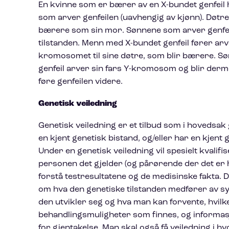
En kvinne som er bærer av en X-bundet genfeil h
som arver genfeilen (uavhengig av kjønn). Døtren
bærere som sin mor. Sønnene som arver genfe
tilstanden. Menn med X-bundet genfeil fører ar
kromosomet til sine døtre, som blir bærere. S
genfeil arver sin fars Y-kromosom og blir derm
føre genfeilen videre.
Genetisk veiledning
Genetisk veiledning er et tilbud som i hovedsak 
en kjent genetisk bistand, og/eller har en kjent ge
Under en genetisk veiledning vil spesielt kvalifi
personen det gjelder (og pårørende der det er
forstå testresultatene og de medisinske fakta.
om hva den genetiske tilstanden medfører av 
den utvikler seg og hva man kan forvente, hvilk
behandlingsmuligheter som finnes, og informas
for gjentakelse. Man skal også få veiledning i 