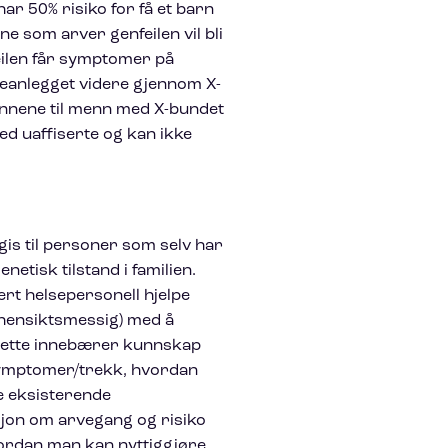
ar 50% risiko for få et barn
e som arver genfeilen vil bli
ilen får symptomer på
veanlegget videre gjennom X-
ønnene til menn med X-bundet
ed uaffiserte og kan ikke
gis til personer som selv har
netisk tilstand i familien.
sert helsepersonell hjelpe
 hensiktsmessig) med å
 Dette innebærer kunnskap
symptomer/trekk, hvordan
e eksisterende
jon om arvegang og risiko
hvordan man kan nyttiggjøre